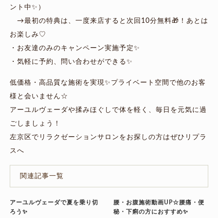
ント中✨）
→最初の特典は、一度来店すると次回10分無料🎁！あとは
お楽しみ♡
・お友達のみのキャンペーン実施予定✨
・気軽に予約、問い合わせができる✨
低価格・高品質な施術を実現✨プライベート空間で他のお客
様と会いません☆
アーユルヴェーダや揉みほぐしで体を軽く、毎日を元気に過
ごしましょう！
左京区でリラクゼーションサロンをお探しの方はぜひリプラ
スへ
関連記事一覧
アーユルヴェーダで夏を乗り切
腰・お腹施術動画UP☆腰痛・便
ろう✨
秘・下痢の方におすすめ✨