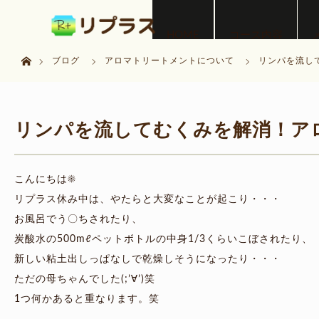
menu
HOME
コース内容
ホーム
ブログ
アロマトリートメントについて
リンパを流し
リンパを流してむくみを解消！ア
こんにちは☀
リプラス休み中は、やたらと大変なことが起こり・・・
お風呂でう〇ちされたり、
炭酸水の500mℓペットボトルの中身1/3くらいこぼされたり、
新しい粘土出しっぱなしで乾燥しそうになったり・・・
ただの母ちゃんでした(;’∀’)笑
1つ何かあると重なります。笑