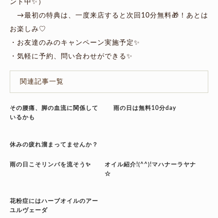
ント中✨）
→最初の特典は、一度来店すると次回10分無料🎁！あとは
お楽しみ♡
・お友達のみのキャンペーン実施予定✨
・気軽に予約、問い合わせができる✨
関連記事一覧
その腰痛、脚の血流に関係して
雨の日は無料10分day
いるかも
休みの疲れ溜まってませんか？
雨の日こそリンパを流そう✨
オイル紹介!(^^)!マハナーラヤナ
☆
花粉症にはハーブオイルのアー
ユルヴェーダ