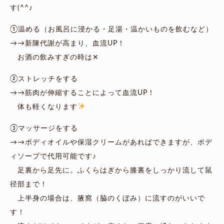
す(^^♪
①温める（お風呂に浸かる・足湯・温かいものを飲むなど）
→→新陳代謝が高まり、血流UP！
お酒の飲みすぎの時は✕
②ストレッチをする
→→筋肉が伸縮することによって血流UP！
体も軽くなります
③マッサージをする
→→ボディオイルや保湿クリームがあればできますが、ボデ
ィソープで代用可能です♪
足裏から足先に。ふくらはぎから膝裏をしっかり流して鼠
径部まで！
上半身の場合は、腋窩（脇のくぼみ）に流すのがいいで
す！