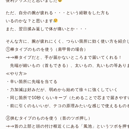
便利グッズだと思いました
ただ、自分の腕が疲れる・・・という経験をした方も
いるのかな？と思います
また、翌日揉み返しで体が痛いとか・・・
そんな方に、腕が疲れにくく、つらい箇所に効く使い方を紹介
①棒タイプのものを使う（肩甲骨の場合）
→→棒タイプだと、手が届かないところまで届いてくれる！
先端が細いもの（首もできる）、太いもの、丸いもの等あり
≪やり方≫
・辛い箇所に先端を当てる
・力加減は好みだが、弱めから始めて徐々に強くしていく
・同じ箇所で10秒くらいキープ（ためることで芯まで届きやす
・前に引くのもいいが、テコの原理みたいな感じで使えるもの
②挟むタイプのものを使う（首のツボ押し）
→→首の上部と頭の付け根近くにある「風池」というツボを押