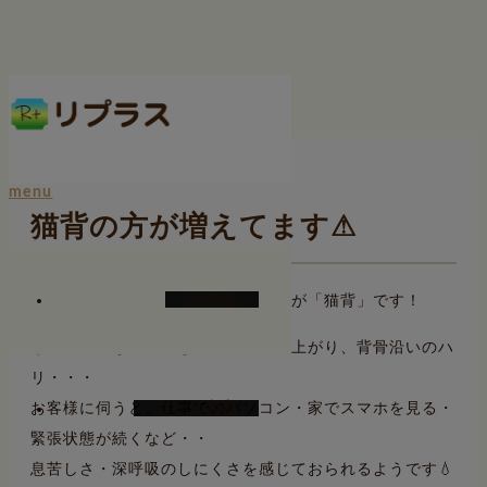
ホーム
ブログ
一言二言
猫背の方が増えてます⚠
menu
猫背の方が増えてます⚠
HOME
最近、お客様のお身体で気になるのが「猫背」です！
うつ伏せになったときの背中の盛り上がり、背骨沿いのハ
リ・・・
コース内容
お客様に伺うと、仕事でのパソコン・家でスマホを見る・
緊張状態が続くなど・・
息苦しさ・深呼吸のしにくさを感じておられるようです💧