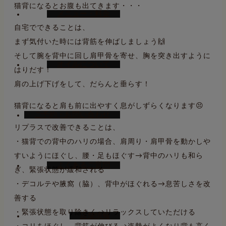
猫背になるとお腹も出てきます・・・
メニュー・料金
自宅でできることは、
まず気付いた時には背筋を伸ばしましょう🙌
そして腕を背中に回し肩甲骨を寄せ、胸を突き出すように
オイルについて
はりだす！
肩の上げ下げをして、だらんと垂らす！
猫背になると肩も前に出やすく息がしずらくなります😣
ご予約・お問い合わせ
リプラスで改善できることは、
・猫背での背中のハリの場合、肩周り・肩甲骨を動かしや
すいようにほぐし、腰・足もほぐす→背中のハリも和ら
よくあるご質問
ぎ、緊張状態が緩和される
・デコルテや腋窩（脇）、背中がほぐれる→息苦しさを改
善する
・緊張状態を取り除きく→リラックスしていただける
店舗情報