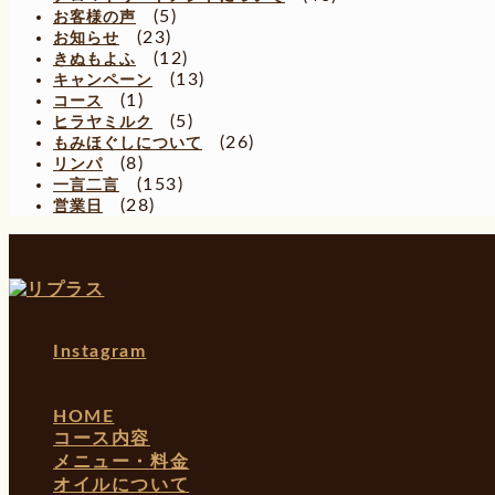
(5)
お客様の声
(23)
お知らせ
(12)
きぬもよふ
(13)
キャンペーン
(1)
コース
(5)
ヒラヤミルク
(26)
もみほぐしについて
(8)
リンパ
(153)
一言二言
(28)
営業日
Instagram
HOME
コース内容
メニュー・料金
オイルについて