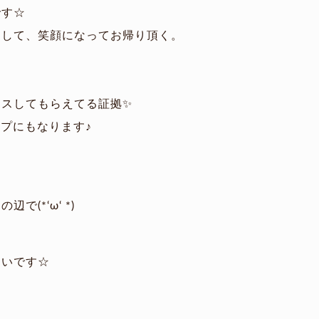
です☆
消して、笑顔になってお帰り頂く。
スしてもらえてる証拠✨
ップにもなります♪
(*‘ω‘ *)
たいです☆