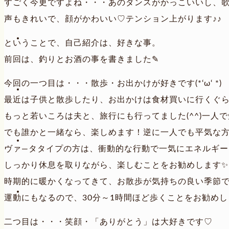
すごく今更ですよね・・・あのダンスがかっこいいし、歌
声もきれいで、顔がかわいい♡テンション上がります♪♪
ということで、自己紹介は、好きな事。
前回は、釣りとお酒の事を書きました✎
今回の一つ目は・・・散歩・お出かけが好きです(*‘ω‘ *)
最近は子供と散歩したり、お出かけは食材買いに行くぐ
もっと若いころは夫と、旅行にも行ってました(^^)一人
でも誰かと一緒なら、楽しめます！逆に一人でも平気な
ヴァ―タタイプの方は、衝動的な行動で一気にエネルギ
しっかり休息を取りながら、楽しむことをお勧めします✨
時期的に暖かくなってきて、お散歩が気持ちの良い季節で
運動にもなるので、30分～1時間ほど歩くことをお勧め
二つ目は・・・笑顔・「ありがとう」は大好きです♡