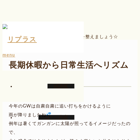
ホーム
ブログ
一言二言
長期休暇から日常生活へリズムを整えましょう☆
menu
長期休暇から日常生活へリズム
を整えましょう☆
HOME
こんにちは
今年のGWは自粛自粛に追い打ちをかけるように
雨が降りましたね
コース内容
例年は暑くてガンガンに太陽が照ってるイメージだったの
で、