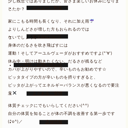
少し残念ではありましたが、皆さま楽しいお休みになりま
メニュー・料金
したか？
家にこもる時間も長くなり、それに加え雨
よりしんどさが増した方もおられるのでは
オイルについて
ないでしょうか・・・
身体のだるさを吹き飛ばすには
運動！そしてアーユルヴェーダがおすすめですよ(*‘∀‘)
休み中・明けは動きたくない、だるさが残るなど
ご予約・お問い合わせ
カパが上がりやすいので、辛いものもお勧めです☆
ピッタタイプの方が辛いものを摂りすぎると、
ピッタが上がってエネルギーバランスが悪くなるので要注
意
よくあるご質問
体質チェックにでもいらしてください(^^)
自分の体質を知ることが体の不調を改善する第一歩です
(^o^)／
店舗情報