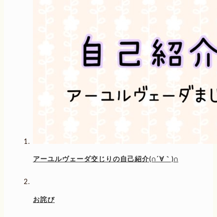
アーユルヴェーダ交じりの自己紹介(∩´∀｀)∩
お詫び