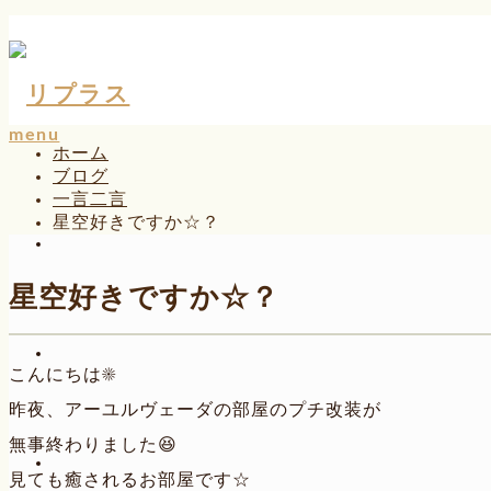
menu
ホーム
ブログ
一言二言
星空好きですか☆？
星空好きですか☆？
こんにちは☀
昨夜、アーユルヴェーダの部屋のプチ改装が
無事終わりました😆
見ても癒されるお部屋です☆