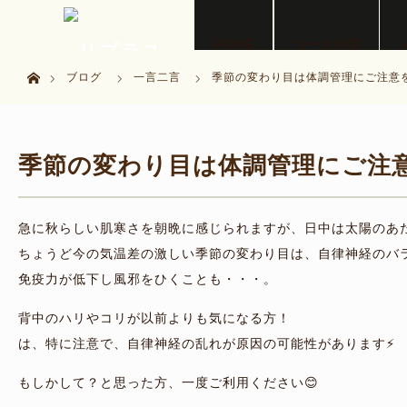
menu
HOME
コース内容
ホーム
ブログ
一言二言
季節の変わり目は体調管理にご注意
季節の変わり目は体調管理にご注
急に秋らしい肌寒さを朝晩に感じられますが、日中は太陽のあ
ちょうど今の気温差の激しい季節の変わり目は、自律神経のバ
免疫力が低下し風邪をひくことも・・・。
背中のハリやコリが以前よりも気になる方！
は、特に注意で、自律神経の乱れが原因の可能性があります⚡
もしかして？と思った方、一度ご利用ください😊